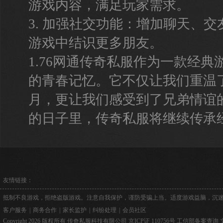
游戏内容，满足玩家需求。
3. 加强社交功能：增加聊天、
游戏中结识更多朋友。
1.76网通传奇私服作为一款经
的青春记忆。它不仅让我们重温
月，更让我们感受到了兄弟情谊
的日子里，传奇私服将继续传承
友情链接：
抵制不良游戏，拒绝盗版游戏。注意自我保护，谨防受骗上当。适度游戏益脑，沉
客户服务
|
商务合作
|
家长监护
|
纠纷处理
|
会员社区
Copyright 2026 版权所有 传奇私服科技有限公司
京ICP证 110756号
工信部备案查询
文