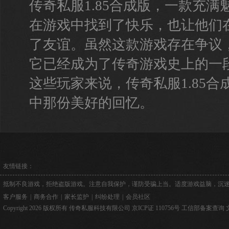
传奇私服1.85合成版，一款充
在游戏中找到了快乐，也让他们
了友谊。虽然这款游戏存在争议
它已经成为了传奇游戏史上的一
这些玩家来说，传奇私服1.85
中那份美好的回忆。
友情链接：
抵制不良游戏，拒绝盗版游戏。注意自我保护，谨防受骗上当。适度游戏益脑，沉
客户服务
|
商务合作
|
家长监护
|
纠纷处理
|
会员社区
Copyright 2026 版权所有 传奇私服科技有限公司
京ICP证 110756号
工信部备案查询
文